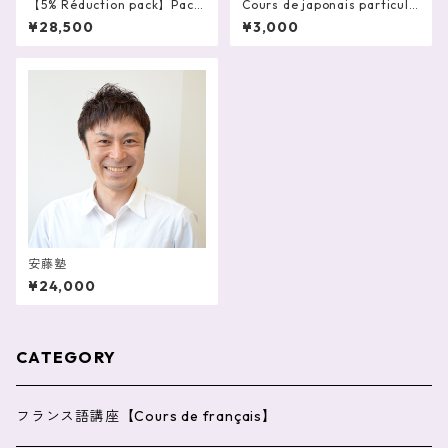
【5% Réduction pack】Pack
Cours de japonais particuli
de 10 cours particuliers de j
er en ligne 60mn - LISA
¥28,500
¥3,000
aponais en ligne 60 mn – LI
SA
安藤塾
¥24,000
CATEGORY
フランス語講座【Cours de français】