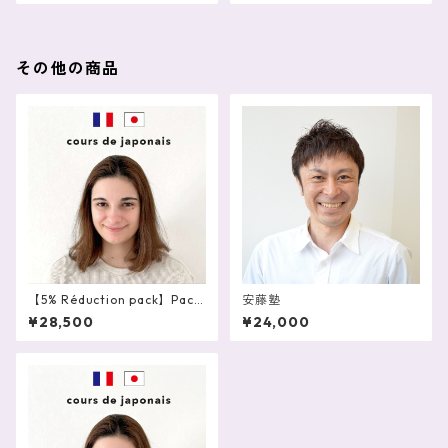
ndré
u
その他の商品
【5% Réduction pack】Pack
安藤塾
de 10 cours particuliers de j
¥28,500
¥24,000
aponais en ligne 60 mn – LI
SA