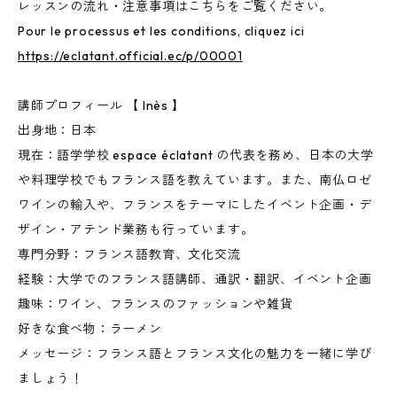
レッスンの流れ・注意事項はこちらをご覧ください。
Pour le processus et les conditions, cliquez ici
https://eclatant.official.ec/p/00001
講師プロフィール 【 Inès 】
出身地：日本
現在：語学学校 espace éclatant の代表を務め、日本の大学
や料理学校でもフランス語を教えています。また、南仏ロゼ
ワインの輸入や、フランスをテーマにしたイベント企画・デ
ザイン・アテンド業務も行っています。
専門分野：フランス語教育、文化交流
経験：大学でのフランス語講師、通訳・翻訳、イベント企画
趣味：ワイン、フランスのファッションや雑貨
好きな食べ物：ラーメン
メッセージ：フランス語とフランス文化の魅力を一緒に学び
ましょう！