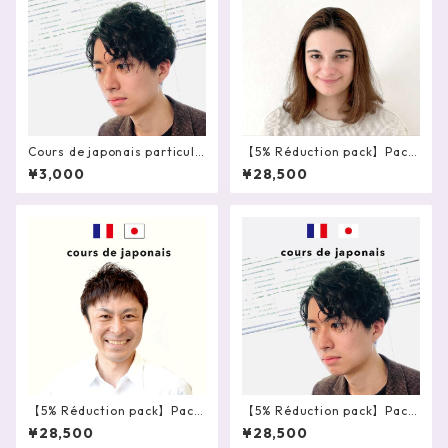
Cours de japonais particuli
【5% Réduction pack】Pack
er en ligne 60mn - Izu
de 10 cours particuliers de j
¥3,000
¥28,500
aponais en ligne 60 mn – LI
SA
【5% Réduction pack】Pack
【5% Réduction pack】Pack
de 10 cours particuliers de j
de 10 cours particuliers de j
¥28,500
¥28,500
aponais en ligne 60 mn – A
aponais en ligne 60 mn – Iz