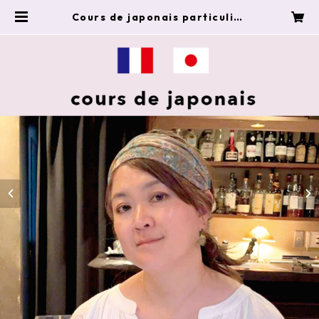
Cours de japonais particulier
en ligne 60mn - Inès | eclatan
t